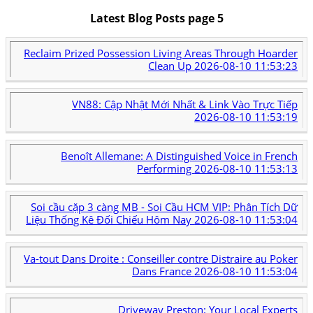
Latest Blog Posts page 5
Reclaim Prized Possession Living Areas Through Hoarder
Clean Up
2026-08-10 11:53:23
VN88: Cập Nhật Mới Nhất & Link Vào Trực Tiếp
2026-08-10 11:53:19
Benoît Allemane: A Distinguished Voice in French
Performing
2026-08-10 11:53:13
Soi cầu cặp 3 càng MB - Soi Cầu HCM VIP: Phân Tích Dữ
Liệu Thống Kê Đối Chiếu Hôm Nay
2026-08-10 11:53:04
Va-tout Dans Droite : Conseiller contre Distraire au Poker
Dans France
2026-08-10 11:53:04
Driveway Preston: Your Local Experts